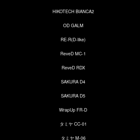
HIKOTECH BIANCA2
OD GALM
RE-R(D-like)
ReveD MC-1
ReveD RDX
SAKURA D4
SAKURA D5
WrapUp FR-D
タミヤ CC-01
タミヤ M-06