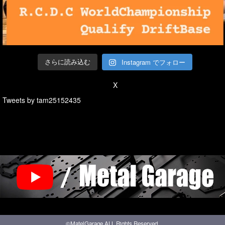
Instagram でフォロー
さらに読み込む
X
Tweets by tam25152435
©MatelGarage ALL Rights Reserved.