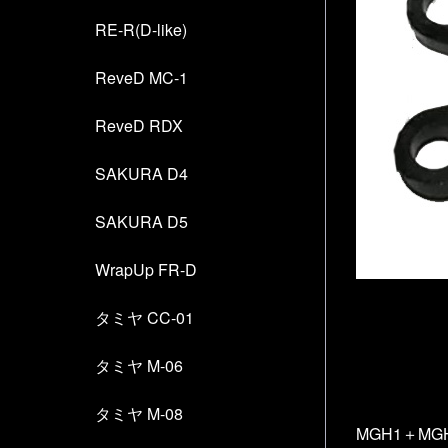
RE-R(D-like)
ReveD MC-1
ReveD RDX
SAKURA D4
SAKURA D5
WrapUp FR-D
タミヤ CC-01
タミヤ M-06
タミヤ M-08
MGH1＋MG