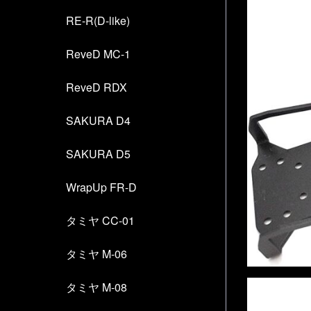
RE-R(D-like)
ReveD MC-1
ReveD RDX
SAKURA D4
SAKURA D5
WrapUp FR-D
タミヤ CC-01
タミヤ M-06
タミヤ M-08