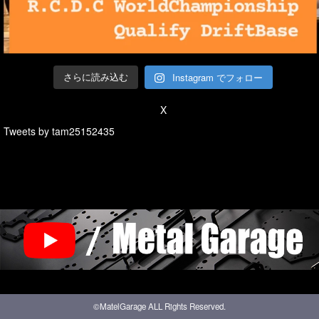
Instagram でフォロー
さらに読み込む
X
Tweets by tam25152435
©MatelGarage ALL Rights Reserved.