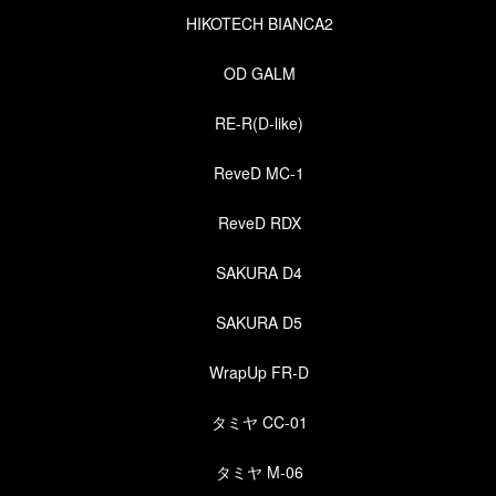
HIKOTECH BIANCA2
OD GALM
RE-R(D-like)
ReveD MC-1
ReveD RDX
SAKURA D4
SAKURA D5
WrapUp FR-D
タミヤ CC-01
タミヤ M-06