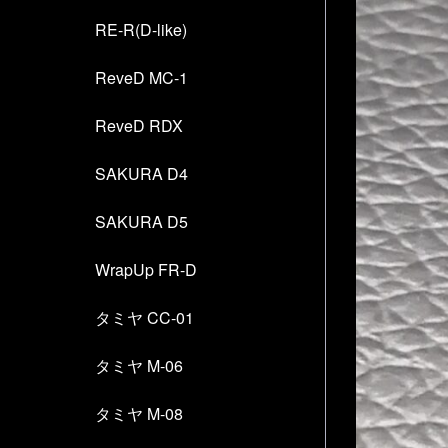
RE-R(D-like)
ReveD MC-1
ReveD RDX
SAKURA D4
SAKURA D5
WrapUp FR-D
タミヤ CC-01
タミヤ M-06
タミヤ M-08