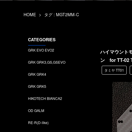
HOME
>
タグ : MGT2MM-C
CATEGORIES
GRK EVO EVO2
ハイマウント
ン for TT-02 T
GRK GRK3,GS,GSEVO
タミヤ TT01
GRK GRK4
GRK GRK5
HIKOTECH BIANCA2
OD GALM
RE-R(D-like)