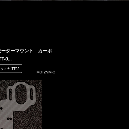
モーターマウント カーボ
T-0...
タミヤ TT02
MGT2MM-C