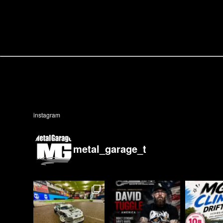
instagram
metal_garage_t