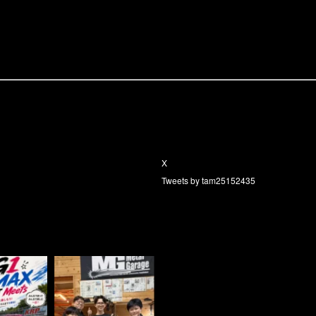
X
Tweets by tam25152435